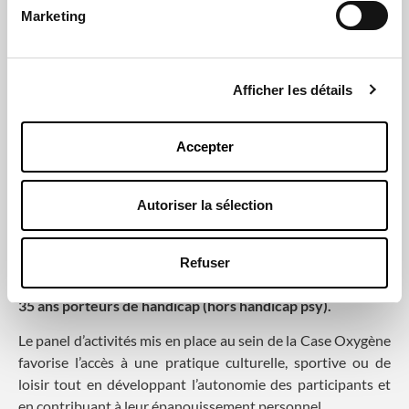
Marketing
Afficher les détails
Accepter
Les Cases Oxygènes sont ...
Autoriser la sélection
des lieux d’accueil gérés par l’Association Frédéric
Levavasseur à destination des jeunes en amendement
Refuser
Creton ainsi que des jeunes en rupture de parcours de 2 à
35 ans porteurs de handicap (hors handicap psy).
Le panel d’activités mis en place au sein de la Case Oxygène
favorise l’accès à une pratique culturelle, sportive ou de
loisir tout en développant l’autonomie des participants et
en contribuant à leur épanouissement personnel.