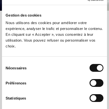
Gestion des cookies
Accueil >
Nos établissements >
Les dispositifs FSE+ >
Nous utilisons des cookies pour améliorer votre
expérience, analyser le trafic et personnaliser le contenu.
Cases Oxygène FSE+
En cliquant sur « Accepter », vous consentez à leur
utilisation. Vous pouvez refuser ou personnaliser vos
Carte globale des établissements
choix.
Cases Oxygène FSE+
Sélection
Nécessaires
du
consentement
Préférences
Statistiques