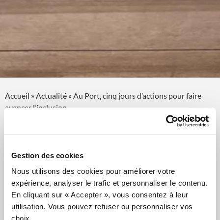
Accueil
»
Actualité
»
Au Port, cinq jours d’actions pour faire
avancer l’inclusion
Au Port, cinq jours
Gestion des cookies
d’actions pour faire
Nous utilisons des cookies pour améliorer votre
avancer l’inclusion
expérience, analyser le trafic et personnaliser le contenu.
En cliquant sur « Accepter », vous consentez à leur
Publié le 7 novembre 2025
utilisation. Vous pouvez refuser ou personnaliser vos
choix.