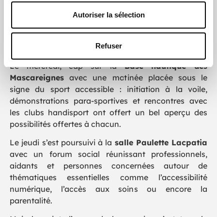
d’échange à la
Maison de la Solidarité
Portoise
,
Autoriser la sélection
autour d’un atelier interactif consacré à la notion
d’inclusion. Jeux, mises en situation et discussions
ont permis d’explorer concrètement la place du
Refuser
handicap dans notre société.
Le mercredi, cap sur la
Base nautique des
Mascareignes
avec une matinée placée sous le
signe du sport accessible : initiation à la voile,
démonstrations para-sportives et rencontres avec
les clubs handisport ont offert un bel aperçu des
possibilités offertes à chacun.
Le jeudi s’est poursuivi à la
salle Paulette Lacpatia
avec un forum social réunissant professionnels,
aidants et personnes concernées autour de
thématiques essentielles comme l’accessibilité
numérique, l’accès aux soins ou encore la
parentalité.